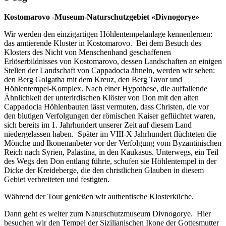
Kostomarovo -Museum-Naturschutzgebiet «Divnogorye»
Wir werden den einzigartigen Höhlentempelanlage kennenlernen:
das amtierende Kloster in Kostomarovo. Bei dem Besuch des
Klosters des Nicht von Menschenhand geschaffenen
Erlöserbildnisses von Kostomarovo, dessen Landschaften an einigen
Stellen der Landschaft von Cappadocia ähneln, werden wir sehen:
den Berg Golgatha mit dem Kreuz, den Berg Tavor und
Höhlentempel-Komplex. Nach einer Hypothese, die auffallende
Ähnlichkeit der unterirdischen Klöster von Don mit den alten
Cappadocia Höhlenbauten lässt vermuten, dass Christen, die vor
den blutigen Verfolgungen der römischen Kaiser geflüchtet waren,
sich bereits im 1. Jahrhundert unserer Zeit auf diesem Land
niedergelassen haben. Später im VIII-X Jahrhundert flüchteten die
Mönche und Ikonenanbeter vor der Verfolgung vom Byzantinischen
Reich nach Syrien, Palästina, in den Kaukasus. Unterwegs, ein Teil
des Wegs den Don entlang führte, schufen sie Höhlentempel in der
Dicke der Kreideberge, die den christlichen Glauben in diesem
Gebiet verbreiteten und festigten.
Während der Tour genießen wir authentische Klosterküche.
Dann geht es weiter zum Naturschutzmuseum Divnogorye. Hier
besuchen wir den Tempel der Sizilianischen Ikone der Gottesmutter