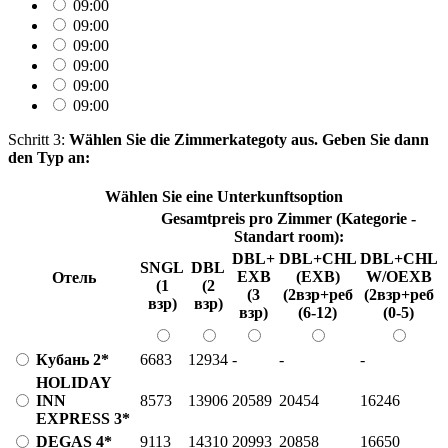
09:00
09:00
09:00
09:00
09:00
09:00
Schritt 3:
Wählen Sie die Zimmerkategoty aus. Geben Sie dann
den Typ an:
Wählen Sie eine Unterkunftsoption
Gesamtpreis pro Zimmer (Kategorie -
Standart room
):
DBL+
DBL+CHL
DBL+CHL
SNGL
DBL
EXB
(EXB)
W/OEXB
Отель
(1
(2
(3
(2взр+реб
(2взр+реб
взр)
взр)
взр)
(6-12)
(0-5)
Кубань 2*
6683
12934
-
-
-
HOLIDAY
INN
8573
13906
20589
20454
16246
EXPRESS 3*
DEGAS 4*
9113
14310
20993
20858
16650