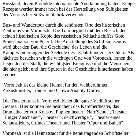
Russland, deren Produkte internationale Anerkennung hatten. Einige
Rezepte werden immer noch bei der Herstellung von Süßigkeiten
der Voronezher Süßwarenfabrik verwendet.
Bus- und Wandertour durch die schönsten Orte des historischen
Zentrums von Voronezh. Die Tour beginnt mit dem Besuch der
echten historischen Kopie des russischen Schlachtschiffes Goto
Prädestination von Peter I. Die Ausstellung des Schiffsmuseums
wird über den Bau, die Geschichte, das Leben und die
Kampfwanderungen der Seeleute des 18.Jahrhunderts erzählen. Als
nächstes besuchen wir die wichtigen Orte von Voronezh, lernen die
Legenden der Stadt, die wichtigsten Ereignisse und die Menschen,
die hier gelebt und ihre Spuren in der Geschichte hinterlassen haben,
kennen.
Voronezh ist das kleine Heimat für den weltberühmten
Zirkuskünstler, Trainer und Clown Anatoly Durov.
Die Theaterkunst in Voronezh bietet die ganze Vielfalt seiner
Genres. Hier können Sie besuchen: das Kammertheater, das
Dramatheater von Koltsov, Puppentheater "Narr/Schut", Theater
"Junger Zuschauer", Theater "Gleichwertige ", Theater eines
Schauspielers, Grünes Theater und Theater "Oper und Ballett".
Voronezh ist die Heimatstadt für die herausragenden Schriftsteller