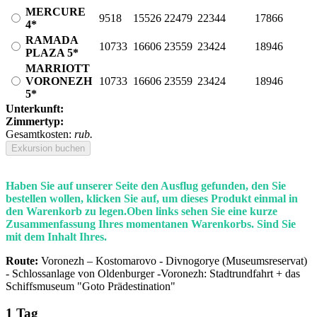
MERCURE
9518
15526
22479
22344
17866
4*
RAMADA
10733
16606
23559
23424
18946
PLAZA 5*
MARRIOTT
VORONEZH
10733
16606
23559
23424
18946
5*
Unterkunft:
Zimmertyp:
Gesamtkosten:
rub.
Exkursion buchen
Haben Sie auf unserer Seite den Ausflug gefunden, den Sie
bestellen wollen, klicken Sie auf, um dieses Produkt einmal in
den Warenkorb zu legen.Oben links sehen Sie eine kurze
Zusammenfassung Ihres momentanen Warenkorbs. Sind Sie
mit dem Inhalt Ihres.
Route:
Voronezh – Kostomarovo - Divnogorye (Museumsreservat)
- Schlossanlage von Oldenburger -Voronezh: Stadtrundfahrt + das
Schiffsmuseum "Goto Prädestination"
1 Tag