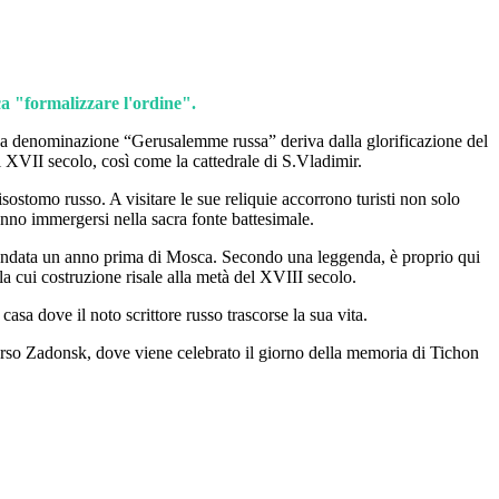
cca "formalizzare l'ordine".
a. La denominazione “Gerusalemme russa” deriva dalla glorificazione del
 XVII secolo, così come la cattedrale di S.Vladimir.
risostomo russo. A visitare le sue reliquie accorrono turisti non solo
nno immergersi nella sacra fonte battesimale.
a fondata un anno prima di Mosca. Secondo una leggenda, è proprio qui
la cui costruzione risale alla metà del XVIII secolo.
sa dove il noto scrittore russo trascorse la sua vita.
verso Zadonsk, dove viene celebrato il giorno della memoria di Tichon