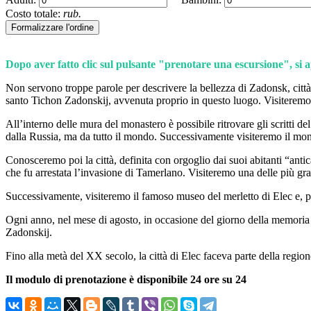
Costo totale:
rub.
Formalizzare l'ordine
Dopo aver fatto clic sul pulsante "prenotare una escursione", si ap
Non servono troppe parole per descrivere la bellezza di Zadonsk, città 
santo Tichon Zadonskij, avvenuta proprio in questo luogo. Visiteremo i
All’interno delle mura del monastero è possibile ritrovare gli scritti de
dalla Russia, ma da tutto il mondo. Successivamente visiteremo il mon
Conosceremo poi la città, definita con orgoglio dai suoi abitanti “an
che fu arrestata l’invasione di Tamerlano. Visiteremo una delle più gran
Successivamente, visiteremo il famoso museo del merletto di Elec e, per
Ogni anno, nel mese di agosto, in occasione del giorno della memoria 
Zadonskij.
Fino alla metà del XX secolo, la città di Elec faceva parte della regio
Il modulo di prenotazione è disponibile 24 ore su 24