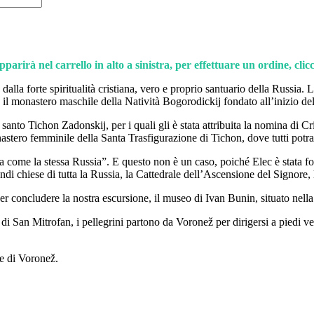
parirà nel carrello in alto a sinistra, per effettuare un ordine, cli
dalla forte spiritualità cristiana, vero e proprio santuario della Russi
l monastero maschile della Natività Bogorodickij fondato all’inizio del
l santo Tichon Zadonskij, per i quali gli è stata attribuita la nomina di C
astero femminile della Santa Trasfigurazione di Tichon, dove tutti potra
tica come la stessa Russia”. E questo non è un caso, poiché Elec è stat
di chiese di tutta la Russia, la Cattedrale dell’Ascensione del Signore, 
 concludere la nostra escursione, il museo di Ivan Bunin, situato nella ca
di San Mitrofan, i pellegrini partono da Voronež per dirigersi a piedi 
ne di Voronež.