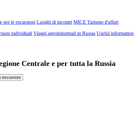
 per le escursioni
Luoghi di incontri
MICE Turismo d'affari
sioni individuali
Viaggi agroindustriali in Russia
Useful information
egione Centrale e per tutta la Russia