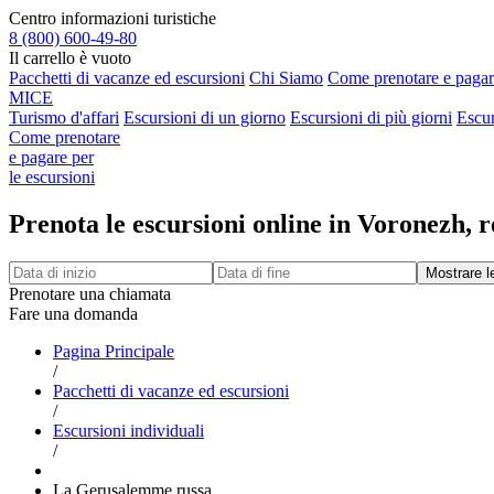
Centro informazioni turistiche
8 (800) 600-49-80
Il carrello è vuoto
Pacchetti di vacanze ed escursioni
Chi Siamo
Come prenotare e pagare
MICE
Turismo d'affari
Escursioni di un giorno
Escursioni di più giorni
Escur
Come prenotare
e pagare per
le escursioni
Prenota le escursioni online in Voronezh, r
Prenotare una chiamata
Fare una domanda
Pagina Principale
/
Pacchetti di vacanze ed escursioni
/
Escursioni individuali
/
La Gerusalemme russa