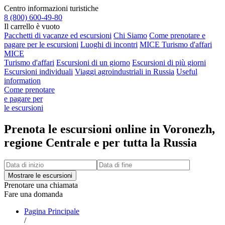
Centro informazioni turistiche
8 (800) 600-49-80
Il carrello è vuoto
Pacchetti di vacanze ed escursioni
Chi Siamo
Come prenotare e
pagare per le escursioni
Luoghi di incontri
MICE Turismo d'affari
MICE
Turismo d'affari
Escursioni di un giorno
Escursioni di più giorni
Escursioni individuali
Viaggi agroindustriali in Russia
Useful
information
Come prenotare
e pagare per
le escursioni
Prenota le escursioni online in Voronezh,
regione Centrale e per tutta la Russia
Prenotare una chiamata
Fare una domanda
Pagina Principale
/