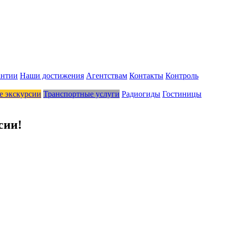
антии
Наши достижения
Агентствам
Контакты
Контроль
 экскурсии
Транспортные услуги
Радиогиды
Гостиницы
сии!