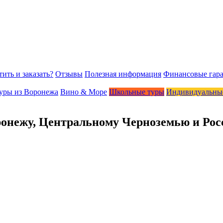
тить и заказать?
Отзывы
Полезная информация
Финансовые гар
уры из Воронежа
Вино & Море
Школьные туры
Индивидуальные
ронежу, Центральному Черноземью и Рос