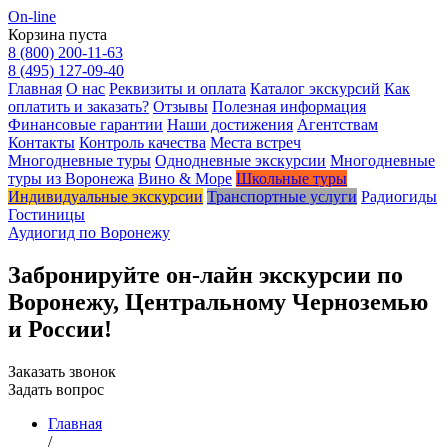
On-line
Корзина пуста
8 (800) 200-11-63
8 (495) 127-09-40
Главная
О нас
Реквизиты и оплата
Каталог экскурсий
Как
оплатить и заказать?
Отзывы
Полезная информация
Финансовые гарантии
Наши достижения
Агентствам
Контакты
Контроль качества
Места встреч
Многодневные туры
Однодневные экскурсии
Многодневные
туры из Воронежа
Вино & Море
Школьные туры
Индивидуальные экскурсии
Транспортные услуги
Радиогиды
Гостиницы
Аудиогид по Воронежу
Забронируйте он-лайн экскурсии по
Воронежу, Центральному Черноземью
и России!
Заказать звонок
Задать вопрос
Главная
/