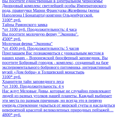
Вы посетите единственный в Центральном Черноземье
Дворцовый комплекс светлейшей особы Императорского
рода, правнучки Марии Франсуазы-Жозефины (жены
Наполеона I Бонапарта) княгини Ольденбургской.
3100*
руб.
Тайны Рамонского замка
*от 3100 руб. Продолжительность: 4 часа
Вы посетите молочную ферму "Эконива".
4500*
руб.
Молочная ферма "Эконива"
*от 4500 руб. Продолжительность: 5 часов
Приглашаем Вас познакомиться с уникальным местом в
наших краях – Воронежский биосферный заповедник. Вы
посетите Бобровый городок - комплекс, созданный на базе
экспериментального бобрового питомника, интерактивный
музей «Дом бобра» и Толшевский монастырь
3100*
руб.
Хранители тайн заповедного леса
*от 3100. Продолжительность: 4 ч
Нас ждут Меловые Дивы, которые не случайно привлекают
людей из разных уголков нашей планеты. Каждый выбирает
эти места по разным причинам, но всегда это в первую
очередь стремление укрыться от мирской суеты и насладиться
невероятной красотой великолепных природных пейзажей…
4800*
руб.