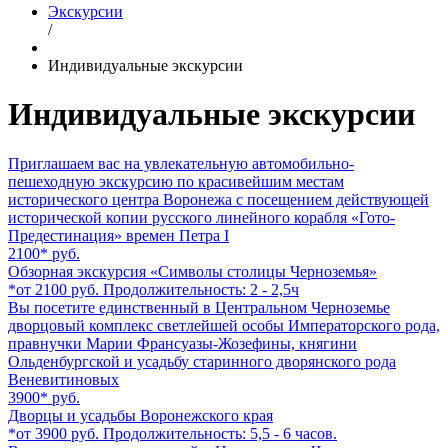
Экскурсии
/
Индивидуальные экскурсии
Индивидуальные экскурсии
Приглашаем вас на увлекательную автомобильно-
пешеходную экскурсию по красивейшим местам
исторического центра Воронежа с посещением действующей
исторической копии русского линейного корабля «Гото-
Предестинация» времен Петра I
2100*
руб.
Обзорная экскурсия «Символы столицы Черноземья»
*от 2100 руб. Продолжительность: 2 - 2,5ч
Вы посетите единственный в Центральном Черноземье
дворцовый комплекс светлейшей особы Императорского рода,
правнучки Марии Франсуазы-Жозефины, княгини
Ольденбургской и усадьбу старинного дворянского рода
Веневитиновых
3900*
руб.
Дворцы и усадьбы Воронежского края
*от 3900 руб. Продолжительность: 5,5 - 6 часов.