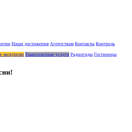
антии
Наши достижения
Агентствам
Контакты
Контроль
 экскурсии
Транспортные услуги
Радиогиды
Гостиницы
сии!