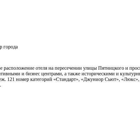
р города
ое расположение отеля на пересечении улицы Пятницкого и просп
ативными и бизнес центрами, а также историческими и культур
неж. 121 номер категорий «Стандарт», «Джуниор Сьют», «Люкс»
.